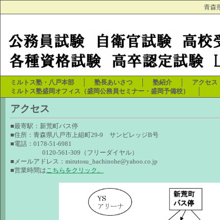
青森
ミルトス塾・八戸本部
塾長あいさつ
塾紹介
アクセス
ミルトス塾盛岡オフィス（盛岡公務員セミナー・盛岡予備校）
アクセス
■最寄駅：新荒町バス停
■住所：青森県八戸市上組町29-9 サンビレッジB号
■電話：0178-51-6981
0120-561-309（フリーダイヤル）
■メールアドレス：mirutosu_hachinohe@yahoo.co.jp
■営業時間は
こちらをクリック。